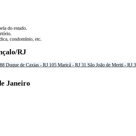
ela do estado.
tório.
ica, condomínio, etc.
nçalo/RJ
88
Duque de Caxias - RJ
105
Maricá - RJ
31
São João de Meriti - RJ
3
de Janeiro