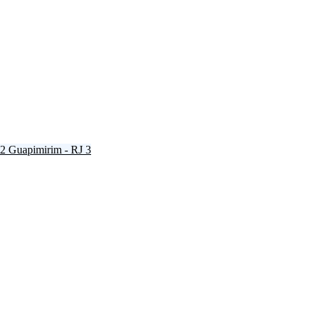
2
Guapimirim - RJ
3