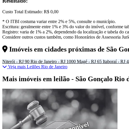
Resultado:
Custo Total Estimado:
R$ 0,00
* O ITBI costuma variar entre 2% e 5%, consulte o município.
Escritura: geralmente entre 1% e 3% do valor do imóvel, conforme tab
Registro: varia de 1% a 2%, dependendo da localização e tabela do car
Considere outros custos também, como Honorários de Assessoria Juríd
Imóveis em cidades próximas de
São Go
Niterói - RJ
90
Rio de Janeiro - RJ
1000
Magé - RJ
65
Itaboraí - RJ
4
Veja mais Leilões Rio de Janeiro
Mais imóveis em leilão - São Gonçalo Rio 