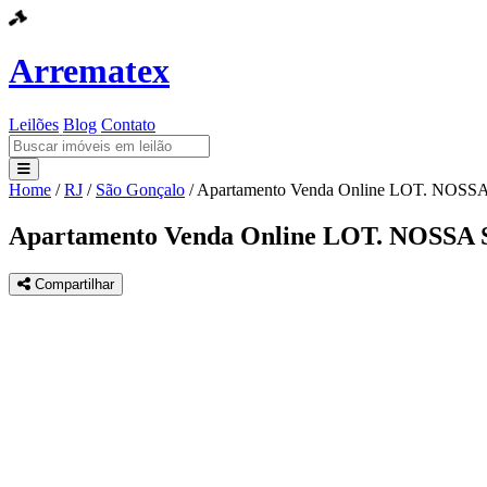
Arrematex
Leilões
Blog
Contato
Home
/
RJ
/
São Gonçalo
/
Apartamento Venda Online LOT. N
Leilões
Apartamento Venda Online LOT. NOS
Blog
Compartilhar
Contato