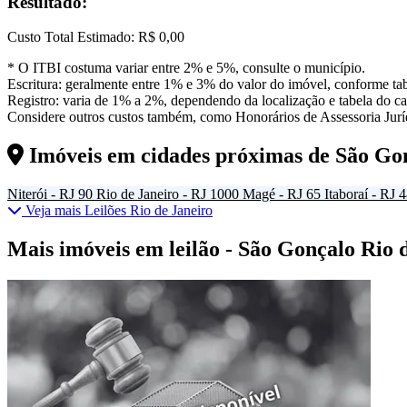
Resultado:
Custo Total Estimado:
R$ 0,00
* O ITBI costuma variar entre 2% e 5%, consulte o município.
Escritura: geralmente entre 1% e 3% do valor do imóvel, conforme tab
Registro: varia de 1% a 2%, dependendo da localização e tabela do car
Considere outros custos também, como Honorários de Assessoria Juríd
Imóveis em cidades próximas de
São Go
Niterói - RJ
90
Rio de Janeiro - RJ
1000
Magé - RJ
65
Itaboraí - RJ
4
Veja mais Leilões Rio de Janeiro
Mais imóveis em leilão - São Gonçalo Rio 