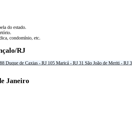
ela do estado.
tório.
ica, condomínio, etc.
nçalo/RJ
88
Duque de Caxias - RJ
105
Maricá - RJ
31
São João de Meriti - RJ
3
de Janeiro