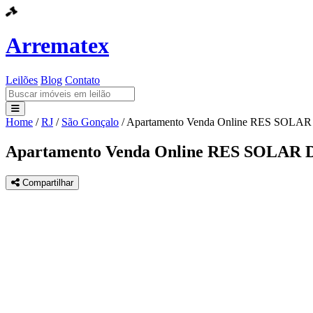
Arrematex
Leilões
Blog
Contato
Home
/
RJ
/
São Gonçalo
/
Apartamento Venda Online RES SOL
Leilões
Apartamento Venda Online RES SOLA
Blog
Compartilhar
Contato