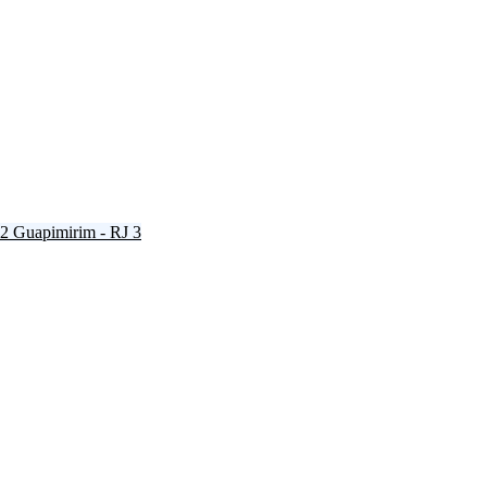
2
Guapimirim - RJ
3