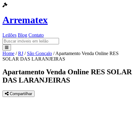
Arrematex
Leilões
Blog
Contato
Home
/
RJ
/
São Gonçalo
/
Apartamento Venda Online RES
Leilões
SOLAR DAS LARANJEIRAS
Blog
Apartamento Venda Online RES SOLAR
DAS LARANJEIRAS
Contato
Compartilhar