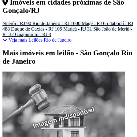
Imóveis em cidades próximas de
São
Gonçalo/RJ
Niterói - RJ
90
Rio de Janeiro - RJ
1000
Magé - RJ
65
Itaboraí - RJ
488
Duque de Caxias - RJ
105
Maricá - RJ
31
São João de Meriti -
RJ
32
Guapimirim - RJ
3
Veja mais Leilões Rio de Janeiro
Mais imóveis em leilão - São Gonçalo Rio
de Janeiro