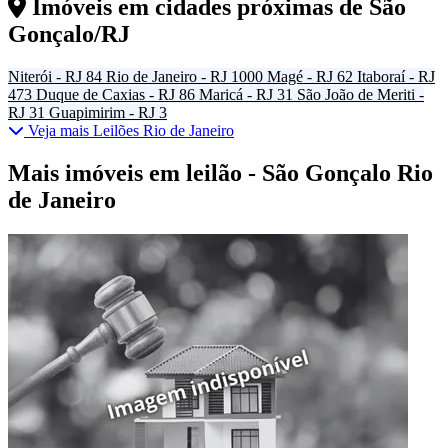
Imóveis em cidades próximas de
São
Gonçalo/RJ
Niterói - RJ
84
Rio de Janeiro - RJ
1000
Magé - RJ
62
Itaboraí - RJ
473
Duque de Caxias - RJ
86
Maricá - RJ
31
São João de Meriti -
RJ
31
Guapimirim - RJ
3
Veja mais Leilões Rio de Janeiro
Mais imóveis em leilão - São Gonçalo Rio
de Janeiro