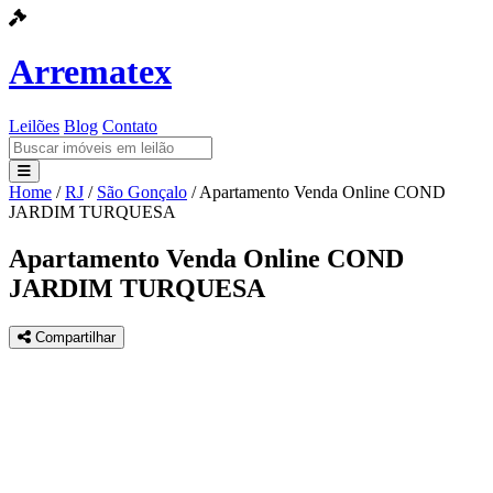
Arrematex
Leilões
Blog
Contato
Home
/
RJ
/
São Gonçalo
/
Apartamento Venda Online COND
Leilões
JARDIM TURQUESA
Blog
Apartamento Venda Online COND
JARDIM TURQUESA
Contato
Compartilhar