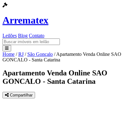
Arrematex
Leilões
Blog
Contato
Home
/
RJ
/
São Gonçalo
/
Apartamento Venda Online SAO
Leilões
GONCALO - Santa Catarina
Blog
Apartamento Venda Online SAO
GONCALO - Santa Catarina
Contato
Compartilhar