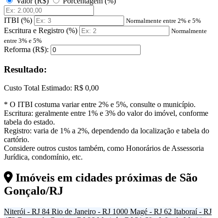
Valor (R$)
Porcentagem (%)
ITBI (%)
Normalmente entre 2% e 5%
Escritura e Registro (%)
Normalmente
entre 3% e 5%
Reforma (R$):
Resultado:
Custo Total Estimado:
R$ 0,00
* O ITBI costuma variar entre 2% e 5%, consulte o município.
Escritura: geralmente entre 1% e 3% do valor do imóvel, conforme
tabela do estado.
Registro: varia de 1% a 2%, dependendo da localização e tabela do
cartório.
Considere outros custos também, como Honorários de Assessoria
Jurídica, condomínio, etc.
Imóveis em cidades próximas de
São
Gonçalo/RJ
Niterói - RJ
84
Rio de Janeiro - RJ
1000
Magé - RJ
62
Itaboraí - RJ