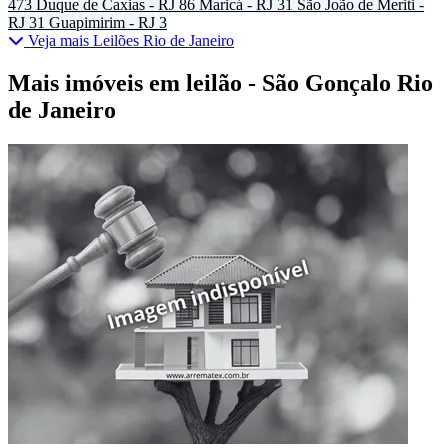
473
Duque de Caxias - RJ
86
Maricá - RJ
31
São João de Meriti -
RJ
31
Guapimirim - RJ
3
Veja mais Leilões Rio de Janeiro
Mais imóveis em leilão - São Gonçalo Rio
de Janeiro