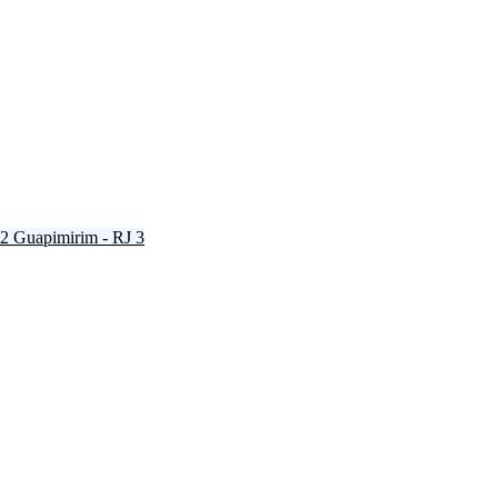
2
Guapimirim - RJ
3