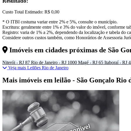
Resultado:
Custo Total Estimado:
R$ 0,00
* O ITBI costuma variar entre 2% e 5%, consulte o município.
Escritura: geralmente entre 1% e 3% do valor do imóvel, conforme tab
Registro: varia de 1% a 2%, dependendo da localização e tabela do car
Considere outros custos também, como Honorários de Assessoria Juríd
Imóveis em cidades próximas de
São Go
Niterói - RJ
87
Rio de Janeiro - RJ
1000
Magé - RJ
65
Itaboraí - RJ
4
Veja mais Leilões Rio de Janeiro
Mais imóveis em leilão - São Gonçalo Rio 