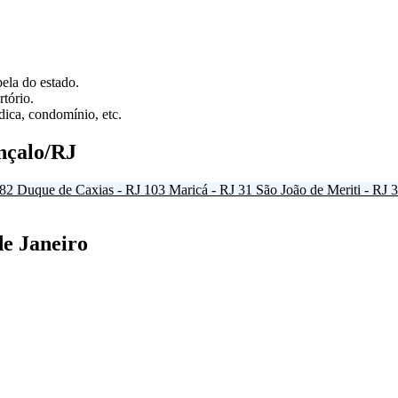
ela do estado.
tório.
ica, condomínio, etc.
nçalo/RJ
82
Duque de Caxias - RJ
103
Maricá - RJ
31
São João de Meriti - RJ
3
de Janeiro