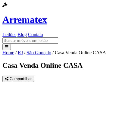
Arrematex
Leilões
Blog
Contato
Home
/
RJ
/
São Gonçalo
/
Casa Venda Online CASA
Leilões
Casa Venda Online CASA
Blog
Compartilhar
Contato