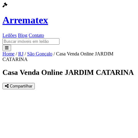
Arrematex
Leilões
Blog
Contato
Home
/
RJ
/
São Gonçalo
/
Casa Venda Online JARDIM
Leilões
CATARINA
Blog
Casa Venda Online JARDIM CATARINA
Contato
Compartilhar