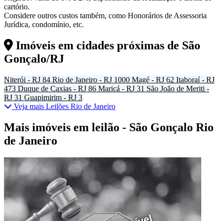
cartório.
Considere outros custos também, como Honorários de Assessoria
Jurídica, condomínio, etc.
Imóveis em cidades próximas de
São
Gonçalo/RJ
Niterói - RJ
84
Rio de Janeiro - RJ
1000
Magé - RJ
62
Itaboraí - RJ
473
Duque de Caxias - RJ
86
Maricá - RJ
31
São João de Meriti -
RJ
31
Guapimirim - RJ
3
Veja mais Leilões Rio de Janeiro
Mais imóveis em leilão - São Gonçalo Rio
de Janeiro