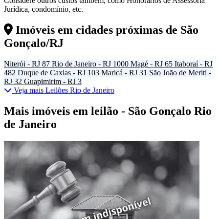
Considere outros custos também, como Honorários de Assessoria
Jurídica, condomínio, etc.
Imóveis em cidades próximas de
São
Gonçalo/RJ
Niterói - RJ
87
Rio de Janeiro - RJ
1000
Magé - RJ
65
Itaboraí - RJ
482
Duque de Caxias - RJ
103
Maricá - RJ
31
São João de Meriti -
RJ
32
Guapimirim - RJ
3
Veja mais Leilões Rio de Janeiro
Mais imóveis em leilão - São Gonçalo Rio
de Janeiro