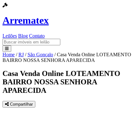
Arrematex
Leilões
Blog
Contato
Home
/
RJ
/
São Gonçalo
/
Casa Venda Online LOTEAMENTO
Leilões
BAIRRO NOSSA SENHORA APARECIDA
Blog
Casa Venda Online LOTEAMENTO
BAIRRO NOSSA SENHORA
Contato
APARECIDA
Compartilhar