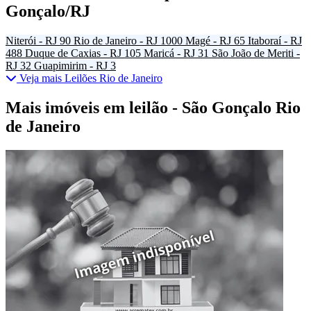
Gonçalo/RJ
Niterói - RJ
90
Rio de Janeiro - RJ
1000
Magé - RJ
65
Itaboraí - RJ
488
Duque de Caxias - RJ
105
Maricá - RJ
31
São João de Meriti -
RJ
32
Guapimirim - RJ
3
Veja mais Leilões Rio de Janeiro
Mais imóveis em leilão - São Gonçalo Rio
de Janeiro