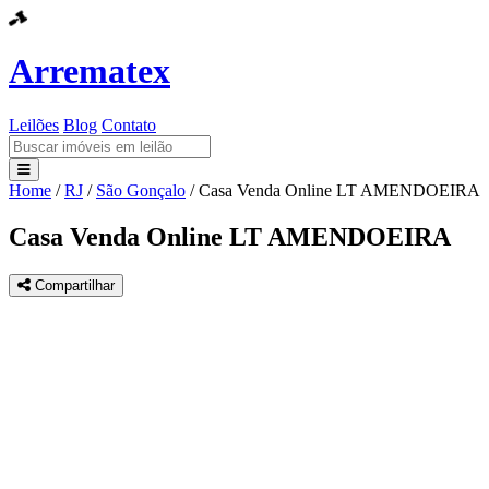
Arrematex
Leilões
Blog
Contato
Home
/
RJ
/
São Gonçalo
/
Casa Venda Online LT AMENDOEIRA
Leilões
Casa Venda Online LT AMENDOEIRA
Blog
Compartilhar
Contato