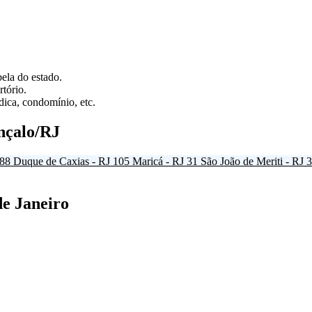
ela do estado.
tório.
ica, condomínio, etc.
nçalo/RJ
88
Duque de Caxias - RJ
105
Maricá - RJ
31
São João de Meriti - RJ
3
de Janeiro