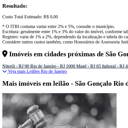
Resultado:
Custo Total Estimado:
R$ 0,00
* O ITBI costuma variar entre 2% e 5%, consulte o município.
Escritura: geralmente entre 1% e 3% do valor do imóvel, conforme tab
Registro: varia de 1% a 2%, dependendo da localização e tabela do car
Considere outros custos também, como Honorários de Assessoria Juríd
Imóveis em cidades próximas de
São Go
Niterói - RJ
90
Rio de Janeiro - RJ
1000
Magé - RJ
65
Itaboraí - RJ
4
Veja mais Leilões Rio de Janeiro
Mais imóveis em leilão - São Gonçalo Rio 