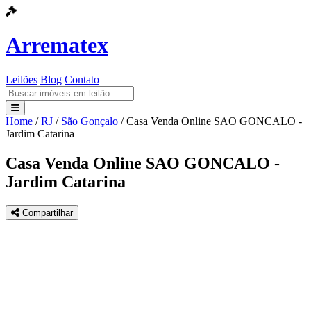
Arrematex
Leilões
Blog
Contato
Home
/
RJ
/
São Gonçalo
/
Casa Venda Online SAO GONCALO -
Leilões
Jardim Catarina
Blog
Casa Venda Online SAO GONCALO -
Jardim Catarina
Contato
Compartilhar