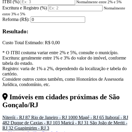
ITBI (%)
Normalmente entre 2% e 5%
Escritura e Registro (%)
Normalmente
entre 3% e 5%
Reforma (R$):
Resultado:
Custo Total Estimado:
R$ 0,00
* O ITBI costuma variar entre 2% e 5%, consulte o município.
Escritura: geralmente entre 1% e 3% do valor do imóvel, conforme
tabela do estado.
Registro: varia de 1% a 2%, dependendo da localização e tabela do
cartório.
Considere outros custos também, como Honorários de Assessoria
Jurídica, condomínio, etc.
Imóveis em cidades próximas de
São
Gonçalo/RJ
Niterói - RJ
87
Rio de Janeiro - RJ
1000
Magé - RJ
65
Itaboraí - RJ
482
Duque de Caxias - RJ
103
Maricá - RJ
31
São João de Meriti -
RJ
32
Guapimirim - RJ
3