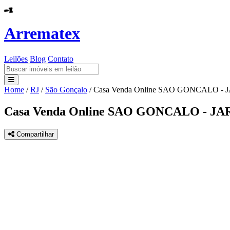
Arrematex
Leilões
Blog
Contato
Home
/
RJ
/
São Gonçalo
/
Casa Venda Online SAO GONCALO -
Leilões
Casa Venda Online SAO GONCALO - J
Blog
Compartilhar
Contato