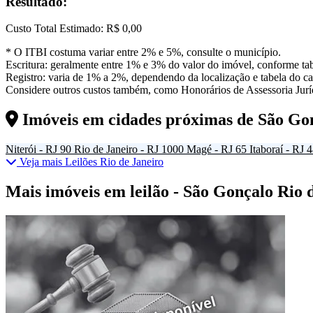
Resultado:
Custo Total Estimado:
R$ 0,00
* O ITBI costuma variar entre 2% e 5%, consulte o município.
Escritura: geralmente entre 1% e 3% do valor do imóvel, conforme tab
Registro: varia de 1% a 2%, dependendo da localização e tabela do car
Considere outros custos também, como Honorários de Assessoria Juríd
Imóveis em cidades próximas de
São Go
Niterói - RJ
90
Rio de Janeiro - RJ
1000
Magé - RJ
65
Itaboraí - RJ
4
Veja mais Leilões Rio de Janeiro
Mais imóveis em leilão - São Gonçalo Rio 