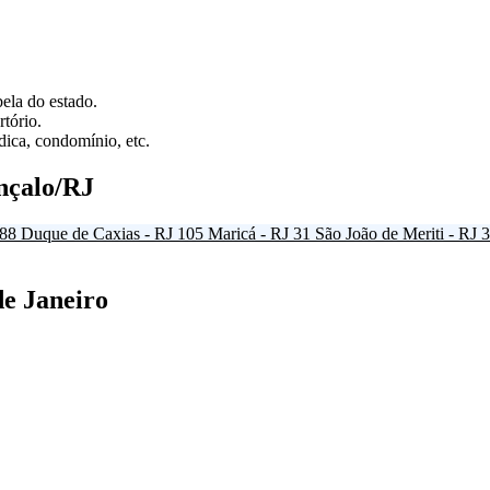
ela do estado.
tório.
ica, condomínio, etc.
nçalo/RJ
88
Duque de Caxias - RJ
105
Maricá - RJ
31
São João de Meriti - RJ
3
de Janeiro