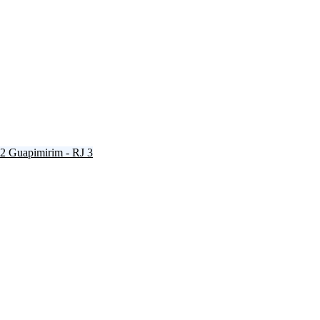
2
Guapimirim - RJ
3