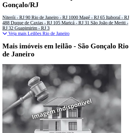
Gonçalo/RJ
Niterói - RJ
90
Rio de Janeiro - RJ
1000
Magé - RJ
65
Itaboraí - RJ
488
Duque de Caxias - RJ
105
Maricá - RJ
31
São João de Meriti -
RJ
32
Guapimirim - RJ
3
Veja mais Leilões Rio de Janeiro
Mais imóveis em leilão - São Gonçalo Rio
de Janeiro