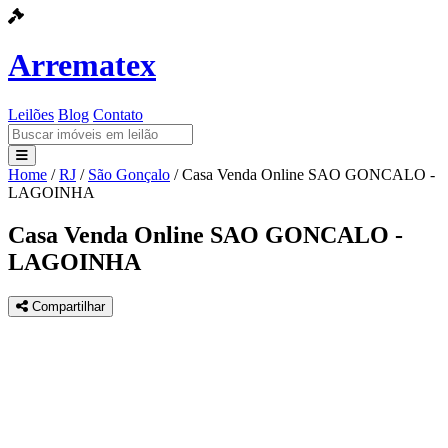
Arrematex
Leilões
Blog
Contato
Home
/
RJ
/
São Gonçalo
/
Casa Venda Online SAO GONCALO -
Leilões
LAGOINHA
Blog
Casa Venda Online SAO GONCALO -
LAGOINHA
Contato
Compartilhar