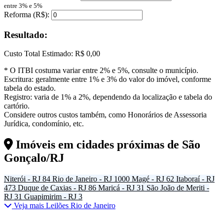
entre 3% e 5%
Reforma (R$):
Resultado:
Custo Total Estimado:
R$ 0,00
* O ITBI costuma variar entre 2% e 5%, consulte o município.
Escritura: geralmente entre 1% e 3% do valor do imóvel, conforme
tabela do estado.
Registro: varia de 1% a 2%, dependendo da localização e tabela do
cartório.
Considere outros custos também, como Honorários de Assessoria
Jurídica, condomínio, etc.
Imóveis em cidades próximas de
São
Gonçalo/RJ
Niterói - RJ
84
Rio de Janeiro - RJ
1000
Magé - RJ
62
Itaboraí - RJ
473
Duque de Caxias - RJ
86
Maricá - RJ
31
São João de Meriti -
RJ
31
Guapimirim - RJ
3
Veja mais Leilões Rio de Janeiro