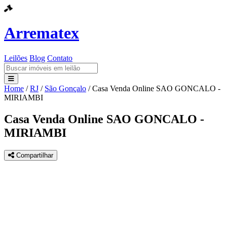
Arrematex
Leilões
Blog
Contato
Home
/
RJ
/
São Gonçalo
/
Casa Venda Online SAO GONCALO -
Leilões
MIRIAMBI
Blog
Casa Venda Online SAO GONCALO -
MIRIAMBI
Contato
Compartilhar