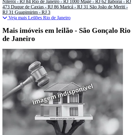
Niterói - RJ
84
Rio de Janeiro - RJ
1000
Magé - RJ
62
Itaboraí - RJ
473
Duque de Caxias - RJ
86
Maricá - RJ
31
São João de Meriti -
RJ
31
Guapimirim - RJ
3
Veja mais Leilões Rio de Janeiro
Mais imóveis em leilão - São Gonçalo Rio
de Janeiro