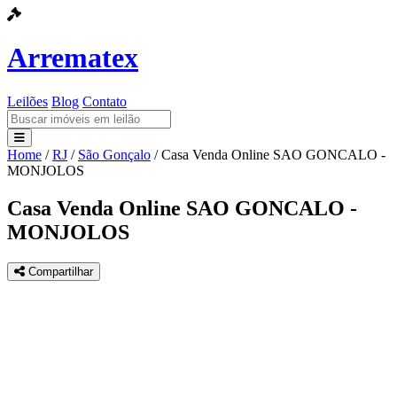
Arrematex
Leilões
Blog
Contato
Home
/
RJ
/
São Gonçalo
/
Casa Venda Online SAO GONCALO -
Leilões
MONJOLOS
Blog
Casa Venda Online SAO GONCALO -
MONJOLOS
Contato
Compartilhar