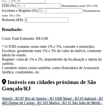
ITBI (%)
Normalmente entre 2% e 5%
Escritura e Registro (%)
Normalmente
entre 3% e 5%
Reforma (R$):
Resultado:
Custo Total Estimado:
R$ 0,00
* O ITBI costuma variar entre 2% e 5%, consulte o município.
Escritura: geralmente entre 1% e 3% do valor do imóvel, conforme
tabela do estado.
Registro: varia de 1% a 2%, dependendo da localização e tabela do
cartório.
Considere outros custos também, como Honorários de Assessoria
Jurídica, condomínio, etc.
Imóveis em cidades próximas de
São
Gonçalo/RJ
Niterói - RJ
87
Rio de Janeiro - RJ
1000
Magé - RJ
65
Itaboraí - RJ
482
Duque de Caxias - RJ
103
Maricá - RJ
31
São João de Meriti -