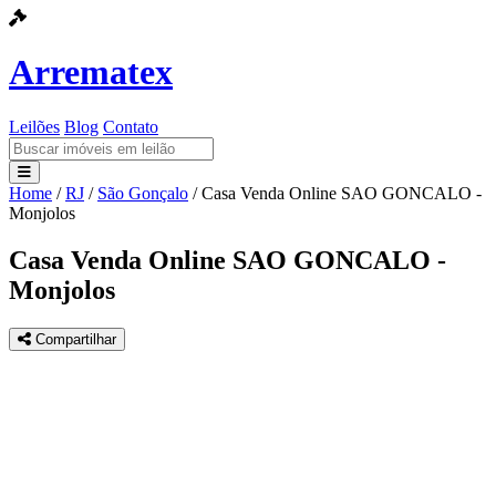
Arrematex
Leilões
Blog
Contato
Home
/
RJ
/
São Gonçalo
/
Casa Venda Online SAO GONCALO -
Leilões
Monjolos
Blog
Casa Venda Online SAO GONCALO -
Monjolos
Contato
Compartilhar