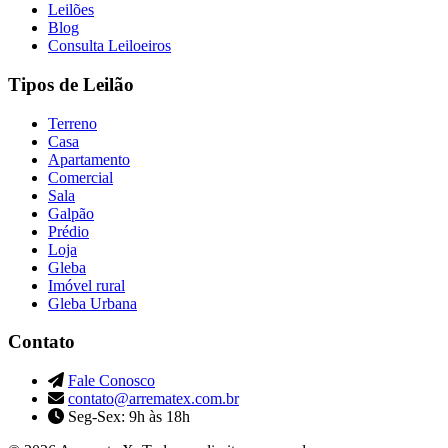
Leilões
Blog
Consulta Leiloeiros
Tipos de Leilão
Terreno
Casa
Apartamento
Comercial
Sala
Galpão
Prédio
Loja
Gleba
Imóvel rural
Gleba Urbana
Contato
Fale Conosco
contato@arrematex.com.br
Seg-Sex: 9h às 18h