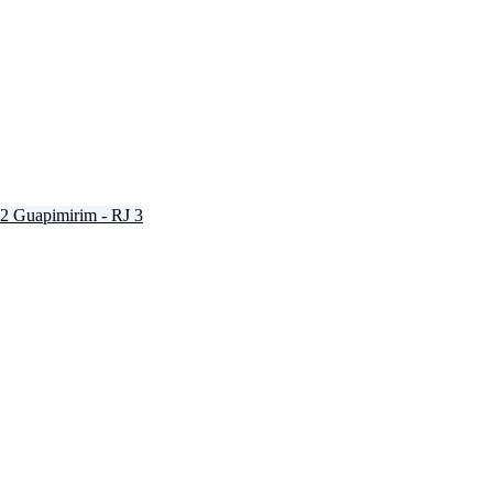
2
Guapimirim - RJ
3