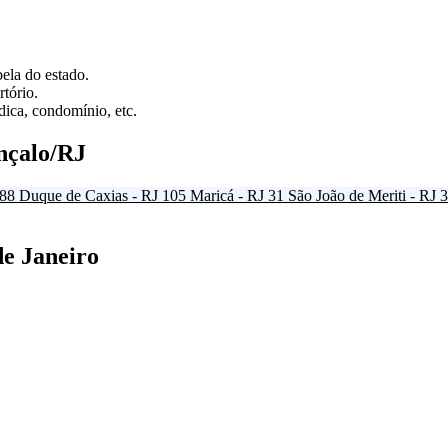
ela do estado.
tório.
ica, condomínio, etc.
nçalo/RJ
88
Duque de Caxias - RJ
105
Maricá - RJ
31
São João de Meriti - RJ
3
de Janeiro