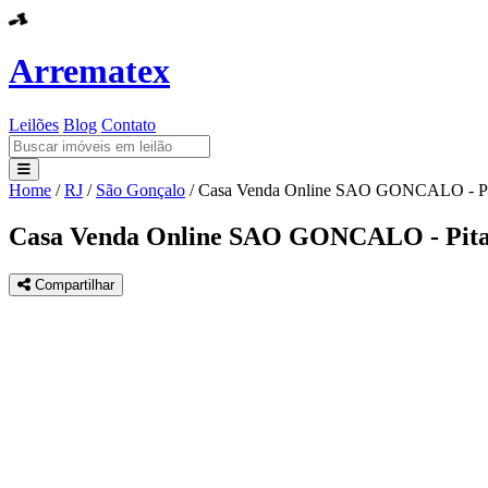
Arrematex
Leilões
Blog
Contato
Home
/
RJ
/
São Gonçalo
/
Casa Venda Online SAO GONCALO - Pi
Leilões
Casa Venda Online SAO GONCALO - Pit
Blog
Compartilhar
Contato