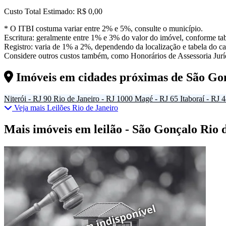
Custo Total Estimado:
R$ 0,00
* O ITBI costuma variar entre 2% e 5%, consulte o município.
Escritura: geralmente entre 1% e 3% do valor do imóvel, conforme tab
Registro: varia de 1% a 2%, dependendo da localização e tabela do car
Considere outros custos também, como Honorários de Assessoria Juríd
Imóveis em cidades próximas de
São Go
Niterói - RJ
90
Rio de Janeiro - RJ
1000
Magé - RJ
65
Itaboraí - RJ
4
Veja mais Leilões Rio de Janeiro
Mais imóveis em leilão - São Gonçalo Rio 