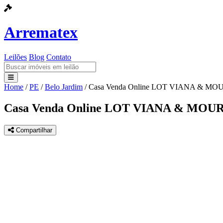
Arrematex
Leilões
Blog
Contato
Home
/
PE
/
Belo Jardim
/
Casa Venda Online LOT VIANA & M
Leilões
Casa Venda Online LOT VIANA & MO
Blog
Compartilhar
Contato