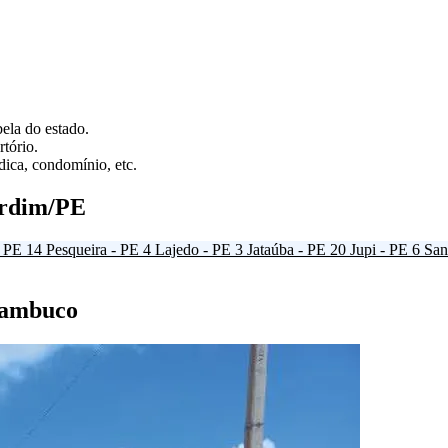
ela do estado.
tório.
ica, condomínio, etc.
ardim/PE
- PE
14
Pesqueira - PE
4
Lajedo - PE
3
Jataúba - PE
20
Jupi - PE
6
San
rnambuco