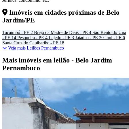
Jurídica, condomínio, etc.
Imóveis em cidades próximas de
Belo
Jardim/PE
Tacaimbó - PE
2
Brejo da Madre de Deus - PE
4
São Bento do Una
- PE
14
Pesqueira - PE
4
Lajedo - PE
3
Jataúba - PE
20
Jupi - PE
6
Santa Cruz do Capibaribe - PE
18
Veja mais Leilões Pernambuco
Mais imóveis em leilão - Belo Jardim
Pernambuco